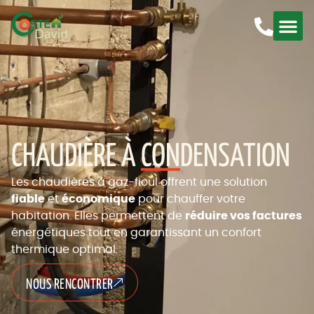
CHAUDIÈRE À
CON
DENSATION
Les chaudières à gaz-fioul offrent une solution
fiable
et
économique
pour chauffer votre
habitation. Elles permettent de
réduire vos factures
énergétiques tout en garantissant un confort
thermique optimal.
NOUS RENCONTRER