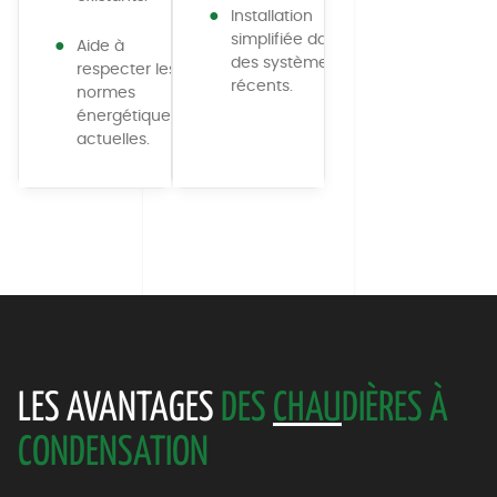
Installation
simplifiée dans
Aide à
des systèmes
respecter les
récents.
normes
énergétiques
actuelles.
LES AVANTAGES
DES
CHAU
DIÈRES À
CONDENSATION