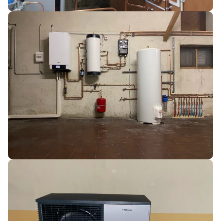
CHAUFFAGE
REMPLACEMENT CHAUDIÈRE FIOUL PAR POMPE À
CHALEUR
SAINT-LAURENT-DU-PAPE
CHAUFFAGE
INSTALLATION POMPE À CHALEUR ET BALLON D’EAU
CHAUDE
CHARMES-SUR-RHÔNE