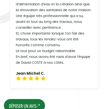
d’alimentation d’eau et la création ainsi que
fe
la rénovation des sanitaires de notre maison.
de
Une équipe très professionnelle qui a su,
pa
avant et tout au long des travaux, nous
C’
conseiller avec pertinence.
L’
Et, chose importante lorsque l’on fait des
th
travaux, tous les rendez-vous ont été
le
honorés comme convenu.
in
Le tout pour un budget raisonnable.
Au
En bref, nous avons été ravis d’avoir l’équipe
pa
de David COSTE à nos côtés.
an
Jean Michel C.
S
DÉPOSER UN AVIS