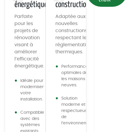
énergétique
constructions
Parfaite
Adaptée aux
pour les
nouvelles
projets de
constructions
rénovation
respectant les
visant à
réglementations
améliorer
thermiques.
l’efficacité
énergétique.
Performances
optimales dans
les maisons
Idéale pour
neuves.
moderniser
votre
Solution
installation.
moderne et
respectueuse
Compatible
de
avec des
l’environnement.
systèmes
existants.