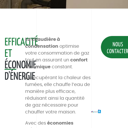
La chaudière à
EFFICACITÉ
NOUS
condensation
optimise
CONTACTE
ET
votre consommation de gaz
tout en assurant un
confort
ÉCO
NOMIE
thermique
constant.
D'ÉNERGIE
En récupérant la chaleur des
fumées, elle chauffe l’eau de
manière plus efficace,
réduisant ainsi la quantité
de gaz nécessaire pour
chauffer votre maison.
Avec des
économies