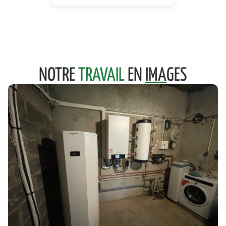
NOTRE
TRAVAIL
EN
IMA
GES
PLOMBERIE
REMPLACEMENT CHAUDIÈRE FIOUL PAR POMPE À
CHALEUR
LIVRON SUR DRÔME