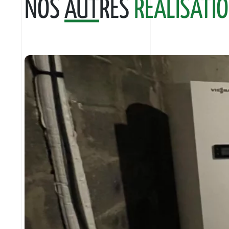
NOS
AUT
RES
RÉALISATI